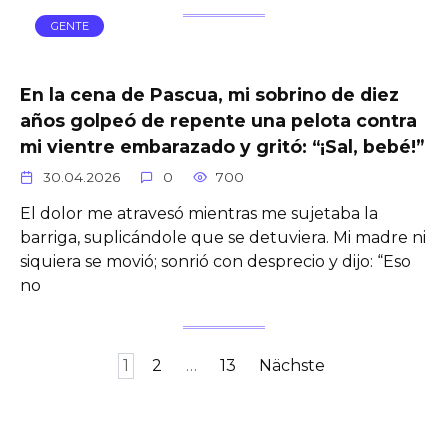
GENTE
En la cena de Pascua, mi sobrino de diez
años golpeó de repente una pelota contra
mi vientre embarazado y gritó: “¡Sal, bebé!”
30.04.2026
0
700
El dolor me atravesó mientras me sujetaba la
barriga, suplicándole que se detuviera. Mi madre ni
siquiera se movió; sonrió con desprecio y dijo: “Eso
no
Seitennummerierung
1
2
…
13
Nächste
der
Beiträge