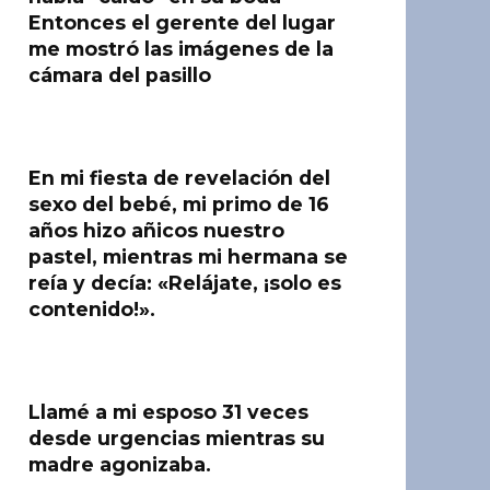
Entonces el gerente del lugar
me mostró las imágenes de la
cámara del pasillo
En mi fiesta de revelación del
sexo del bebé, mi primo de 16
años hizo añicos nuestro
pastel, mientras mi hermana se
reía y decía: «Relájate, ¡solo es
contenido!».
Llamé a mi esposo 31 veces
desde urgencias mientras su
madre agonizaba.