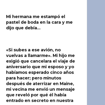
Mi hermana me estampó el
pastel de boda en la cara y me
dijo que debía…
«Si subes a ese avión, no
vuelvas a llamarme». Mi hijo me
exigió que cancelara el viaje de
aniversario que mi esposo y yo
habíamos esperado cinco años
para hacer; pero minutos
después de aterrizar en Maine,
mi vecina me envió un mensaje
que reveló por qué él había
entrado en secreto en nuestra