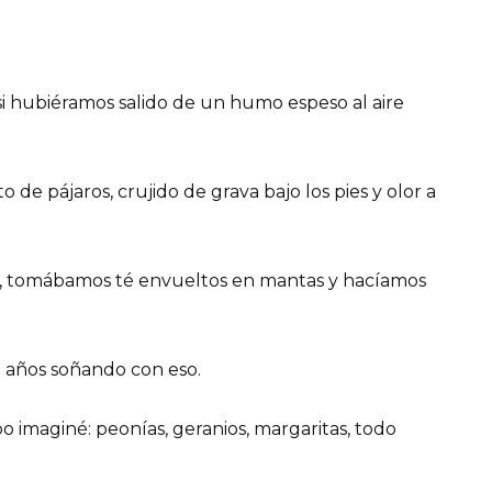
si hubiéramos salido de un humo espeso al aire
 de pájaros, crujido de grava bajo los pies y olor a
a, tomábamos té envueltos en mantas y hacíamos
ba años soñando con eso.
po imaginé: peonías, geranios, margaritas, todo