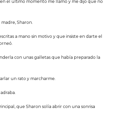
ro en el último momento me llamó y me dijo que no
 madre, Sharon.
critas a mano sin motivo y que insiste en darte el
horneó.
enderla con unas galletas que había preparado la
harlar un rato y marcharme.
uadraba.
incipal, que Sharon solía abrir con una sonrisa