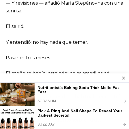
— Y revisiones — añadió María Stepánovna con una
sonrisa.
Él se rió.
Y entendió: no hay nada que temer.
Pasaron tres meses.
El otoño se había instalado: hojas amarillas, té
caliente, calcetines tejidos.
Alexéi llegó a casa antes de lo habitual y encontró
a su madre tejiendo.
— ¿Qué haces? — preguntó sorprendido.