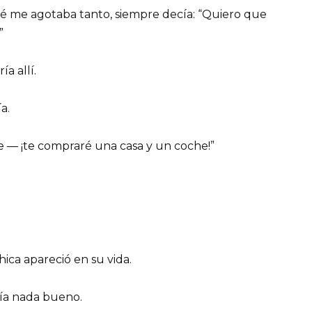
 me agotaba tanto, siempre decía: “Quiero que
”
a allí.
a.
 — ¡te compraré una casa y un coche!”
ca apareció en su vida.
ría nada bueno.