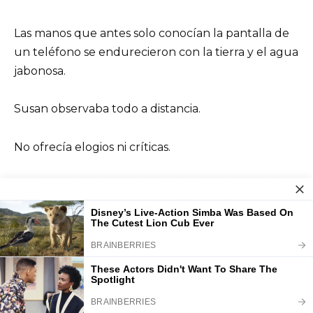
Las manos que antes solo conocían la pantalla de
un teléfono se endurecieron con la tierra y el agua
jabonosa.
Susan observaba todo a distancia.
No ofrecía elogios ni críticas.
Su silencio era una prueba, un espacio para que
Chloe demostrara que su cambio era sincero y no
una actuación para recuperar el favor.
De vez en cuando, mientras Chloe arrancaba
hierbas, su madre le llevaba un vaso de limonada.