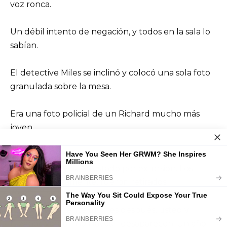
voz ronca.
Un débil intento de negación, y todos en la sala lo
sabían.
El detective Miles se inclinó y colocó una sola foto
granulada sobre la mesa.
Era una foto policial de un Richard mucho más
joven.
„Esto fue tomado en 1995 en Filadelfia. Richard
Hasek. No Hayes. Arrestado por extorsión. Los
cargos, curiosamente, fueron retirados.
Aproximadamente un mes después, usted y
Eleanor Varga – no Hayes – desaparecen. Un año