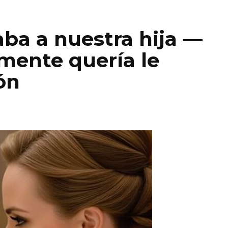
aba a nuestra hija —
lmente quería le
ón