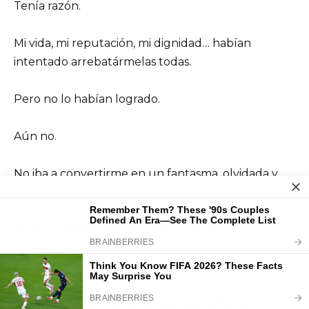
Tenía razón.
Mi vida, mi reputación, mi dignidad… habían
intentado arrebatármelas todas.
Pero no lo habían logrado.
Aún no.
No iba a convertirme en un fantasma, olvidada y
dejada atrás.
Ya no se trataba solo de volver a casa.
Se trataba de hacerles pagar.
Mi conmoción inicial daba paso a una férrea