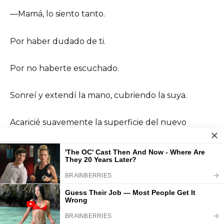
—Mamá, lo siento tanto.
Por haber dudado de ti.
Por no haberte escuchado.
Sonreí y extendí la mano, cubriendo la suya.
Acaricié suavemente la superficie del nuevo
marco, viendo mi reflejo junto a las imágenes de mi
esposo, mis hijos y mis nietos.
—La memoria de una persona mayor puede ser
como este vidrio —dije con suavidad—.
A veces puede agrietarse.