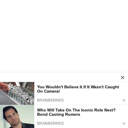
Llegué a mi rancho con mis hijos y
encontré la fiesta de otra persona; la
mujer con la corona me gritó: «Bájese
de mi propiedad», sin saber quién
tenía delante.
—Si no está en la lista de invitados, salga de mi