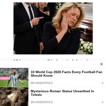
Mi hermano perdió el control durante
el funeral de mi padre porque me
negué a darle la llave de la caja
fuerte. Mientras unos familiares lo
apartaban, gritó: «¡Está robando mi
herencia!»
La última oración apenas había terminado
cuando Marcus