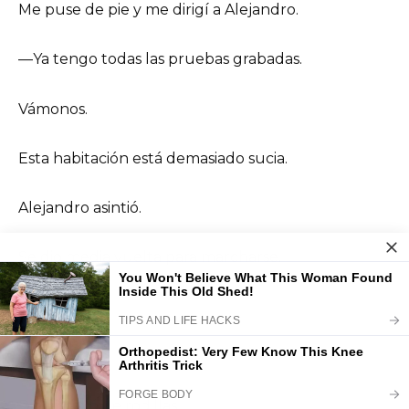
Me puse de pie y me dirigí a Alejandro.
—Ya tengo todas las pruebas grabadas.
Vámonos.
Esta habitación está demasiado sucia.
Alejandro asintió.
Se dio media vuelta para marcharse.
—¡Esperen!
¡No se vayan!
Diego cayó de rodillas.