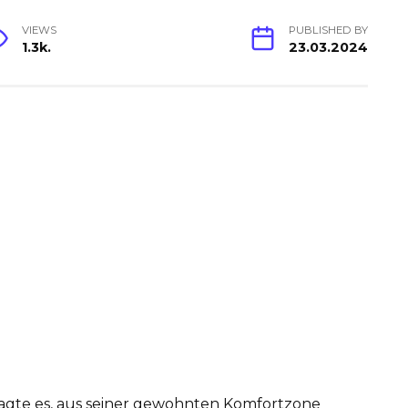
VIEWS
PUBLISHED BY
1.3k.
23.03.2024
wagte es, aus seiner gewohnten Komfortzone