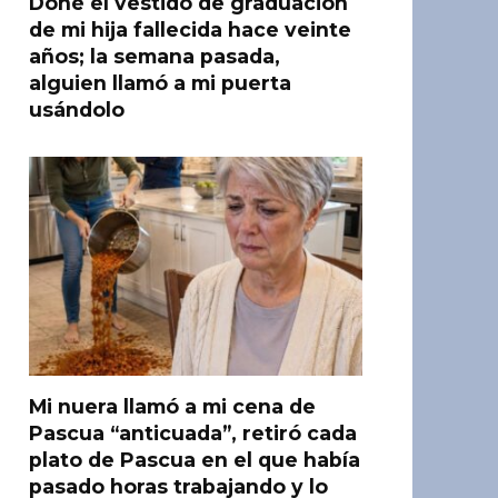
Doné el vestido de graduación
de mi hija fallecida hace veinte
años; la semana pasada,
alguien llamó a mi puerta
usándolo
Mi nuera llamó a mi cena de
Pascua “anticuada”, retiró cada
plato de Pascua en el que había
pasado horas trabajando y lo