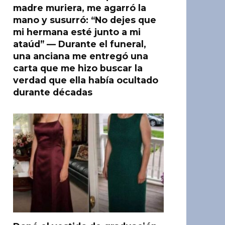
madre muriera, me agarró la
mano y susurró: “No dejes que
mi hermana esté junto a mi
ataúd” — Durante el funeral,
una anciana me entregó una
carta que me hizo buscar la
verdad que ella había ocultado
durante décadas