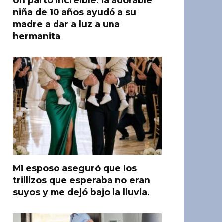
Un parto increíble: la adorable
niña de 10 años ayudó a su
madre a dar a luz a una
hermanita
Mi esposo aseguró que los
trillizos que esperaba no eran
suyos y me dejó bajo la lluvia.