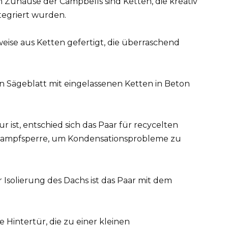
Zuhause der Campbells sind Ketten, die kreativ
tegriert wurden.
eise aus Ketten gefertigt, die überraschend
n Sägeblatt mit eingelassenen Ketten in Beton
ur ist, entschied sich das Paar für recycelten
ne Dampfsperre, um Kondensationsprobleme zu
 Isolierung des Dachs ist das Paar mit dem
 Hintertür, die zu einer kleinen