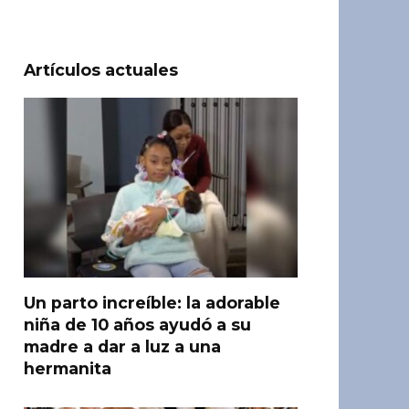
Artículos actuales
Un parto increíble: la adorable
niña de 10 años ayudó a su
madre a dar a luz a una
hermanita