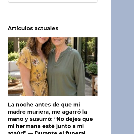
Artículos actuales
La noche antes de que mi
madre muriera, me agarró la
mano y susurró: “No dejes que
mi hermana esté junto a mi
ataúd” — Durante el funeral,