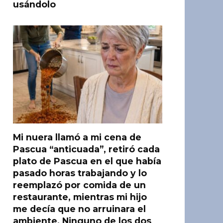
usándolo
Mi nuera llamó a mi cena de
Pascua “anticuada”, retiró cada
plato de Pascua en el que había
pasado horas trabajando y lo
reemplazó por comida de un
restaurante, mientras mi hijo
me decía que no arruinara el
ambiente. Ninguno de los dos