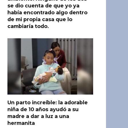
se dio cuenta de que yo ya
había encontrado algo dentro
de mi propia casa que lo
cambiaría todo.
Un parto increíble: la adorable
niña de 10 años ayudó a su
madre a dar a luz a una
hermanita