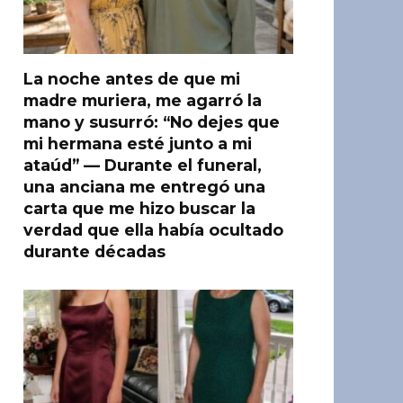
La noche antes de que mi
madre muriera, me agarró la
mano y susurró: “No dejes que
mi hermana esté junto a mi
ataúd” — Durante el funeral,
una anciana me entregó una
carta que me hizo buscar la
verdad que ella había ocultado
durante décadas