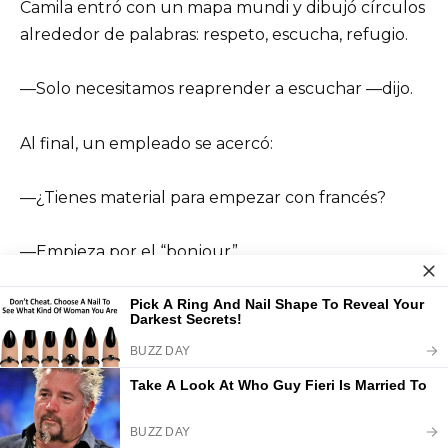
Camila entró con un mapa mundi y dibujó círculos
alrededor de palabras: respeto, escucha, refugio.
—Solo necesitamos reaprender a escuchar —dijo.
Al final, un empleado se acercó:
—¿Tienes material para empezar con francés?
—Empieza por el “bonjour”.
Después viene el mundo —respondió,
entregándole una copia de su cuaderno.
Meses después, Camila caminaba por los pasillos
con ropa sencilla y elegancia serena.