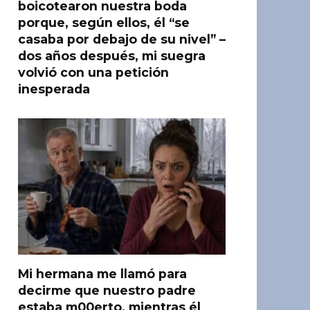
boicotearon nuestra boda
porque, según ellos, él “se
casaba por debajo de su nivel” –
dos años después, mi suegra
volvió con una petición
inesperada
Mi hermana me llamó para
decirme que nuestro padre
estaba m00erto, mientras él