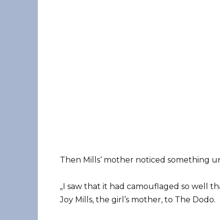
Then Mills‘ mother noticed something u
„I saw that it had camouflaged so well tha
Joy Mills, the girl’s mother, to The Dodo.