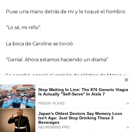
Puse una mano detrás de mí y le toqué el hombro.
“Lo sé, mi niño”.
La boca de Caroline se torció.
“Genial. Ahora estamos haciendo un drama”.
Se agachó, agarró el camión de plástico de Mateo y
lo lanzó fuera del arenero.
Cayó boca abajo cerca del camino.
Mateo se estremeció.
Ese fue el momento en que casi dejé de ser